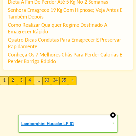
Dieta A Fim De Perder Até 5 Kg No 2 Semanas
Senhora Emagrece 19 Kg Com Hipnose; Veja Antes E
Também Depois
Como Realizar Qualquer Regime Destinado A
Emagrecer Rápido
Quatro Dicas Condutas Para Emagrecer E Preservar
Rapidamente
Conheça Os 7 Melhores Chás Para Perder Calorias E
Perder Barriga Rápido
1
2
3
4
...
33
34
35
»
»
Lamborghini Huracán LP 61