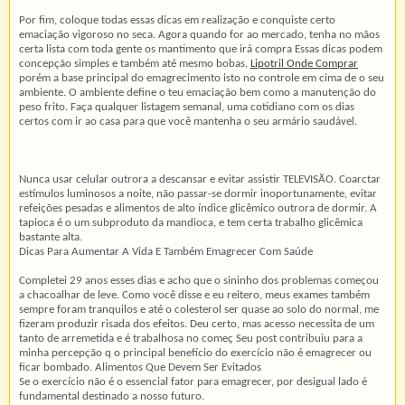
Por fim, coloque todas essas dicas em realização e conquiste certo
emaciação vigoroso no seca. Agora quando for ao mercado, tenha no mãos
certa lista com toda gente os mantimento que irá compra Essas dicas podem
concepção simples e também até mesmo bobas,
Lipotril Onde Comprar
porém a base principal do emagrecimento isto no controle em cima de o seu
ambiente. O ambiente define o teu emaciação bem como a manutenção do
peso frito. Faça qualquer listagem semanal, uma cotidiano com os dias
certos com ir ao casa para que você mantenha o seu armário saudável.
Nunca usar celular outrora a descansar e evitar assistir TELEVISÃO. Coarctar
estímulos luminosos a noite, não passar-se dormir inoportunamente, evitar
refeições pesadas e alimentos de alto índice glicêmico outrora de dormir. A
tapioca é o um subproduto da mandioca, e tem certa trabalho glicêmica
bastante alta.
Dicas Para Aumentar A Vida E Também Emagrecer Com Saúde
Completei 29 anos esses dias e acho que o sininho dos problemas começou
a chacoalhar de leve. Como você disse e eu reitero, meus exames também
sempre foram tranquilos e até o colesterol ser quase ao solo do normal, me
fizeram produzir risada dos efeitos. Deu certo, mas acesso necessita de um
tanto de arremetida e é trabalhosa no começ Seu post contribuiu para a
minha percepção q o principal benefício do exercício não é emagrecer ou
ficar bombado. Alimentos Que Devem Ser Evitados
Se o exercício não é o essencial fator para emagrecer, por desigual lado é
fundamental destinado a nosso futuro.