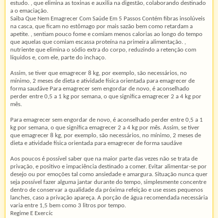
estudo. , que elimina as toxinas e auxilia na digestão, colaborando destinado
a o emaciação.
Saiba Que Nem Emagrecer Com Saúde Em 5 Passos Contém fibras insolúveis
na casca, que ficam no estômago por mais sazão bem como retardam a
apetite. , sentiam pouco fome e comiam menos calorias ao longo do tempo
que aquelas que comiam escassa proteína na primeira alimentação. ,
nutriente que elimina o sódio extra do corpo, reduzindo a retenção com
líquidos e, com ele, parte do inchaço.
Assim, se tiver que emagrecer 8 kg, por exemplo, são necessários, no
mínimo, 2 meses de dieta e atividade física orientada para emagrecer de
forma saudáve Para emagrecer sem engordar de novo, é aconselhado
perder entre 0,5 a 1 kg por semana, o que significa emagrecer 2 a 4 kg por
mês.
Para emagrecer sem engordar de novo, é aconselhado perder entre 0,5 a 1
kg por semana, o que significa emagrecer 2 a 4 kg por mês. Assim, se tiver
que emagrecer 8 kg, por exemplo, são necessários, no mínimo, 2 meses de
dieta e atividade física orientada para emagrecer de forma saudáve
Aos poucos é possível saber que na maior parte das vezes não se trata de
privação, e positivo e impaciência destinado a comer. Evitar alimentar-se por
desejo ou por emoções tal como ansiedade e amargura. Situação nunca quer
seja possível fazer alguma jantar durante do tempo, simplesmente concentre
dentro de conservar a qualidade da próxima refeição e use esses pequenos
lanches, caso a privação apareça. A porção de água recomendada necessária
varia entre 1,5 bem como 3 litros por tempo.
Regime E Exercíc