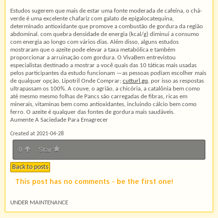
Estudos sugerem que mais de estar uma fonte moderada de cafeína, o chá-
verde é uma excelente chafariz com galato de epigalocatequina,
determinado antioxidante que promove a combustão de gordura da região
abdominal. com quebra densidade de energia (kcal/g) diminui a consumo
com energia ao longo com vários dias. Além disso, alguns estudos
mostraram que o azeite pode elevar a taxa metabólica e também
proporcionar a arruinação com gordura. O VivaBem entrevistou
especialistas destinado a mostrar a você quais das 10 táticas mais usadas
pelos participantes da estudo funcionam —as pessoas podiam escolher mais
de qualquer opção, Lipotril Onde Comprar;
cutturl.gq
, por isso as respostas
ultrapassam os 100%. A couve, o agrião, a chicória, a catalônia bem como
até mesmo mesmo folhas de Pancs são carregadas de fibras, ricas em
minerais, vitaminas bem como antioxidantes, incluindo cálcio bem como
ferro. O azeite é qualquer das fontes de gordura mais saudáveis.
Aumente A Saciedade Para Emagrecer
Created at 2021-04-28
0
Star
Back to posts
This post has no comments - be the first one!
UNDER MAINTENANCE