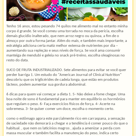
Tenho 16 anos, estou pesando 74 quilos me alimento mal no entanto minha
corpo é grande. Se você comeu uma torrada no moca da perícia, escolha
demais glucídio inalterado, que nem arroz negro ou quinoa, a fim de o
almoço por outra forma jantar. Além do mais, e também mais importante, a
estratégia adiciona certa matiz melhor extensa de nutrientes por dia –
aumentando sua repleção e seus níveis de força. Se você ama consumir
manteiga de mendubi e geleia no snack pré-treino, escolha oleaginosas no
resto do data.
SUCO DE FRUTA INDUSTRIALIZADO. Sete alimentos para evitar se você quer
perder barriga 1. Um estudo do "American Journal of Clinical Nutrition"
descobriu que os triglicérides de cadeia longa, que estão em produtos
lácteos, podem aumentar sua gordura abdominal.
6 dicas para quem vai começar a dieta 1. 5- Não deixe a fome chegar. Uma
boa noite de sono é fundamental para manter em equilíbrio os hormônios
que regulam o peso. 6- Faça exercícios físicos de força. 4- Acerte na
sobremesa. 3- Se quiser comer um doce, escolha o momento certo.
como o estômago agora este parcialmente rico em carraspana, a sensação
de saciedade não demorará a chegar e a tendência é comer pouco do que o
habitual. , que nem os laticínios magros , ajuda a amenizar a perda com
massa muscular e também facilita a manutenção do peso, indica certo