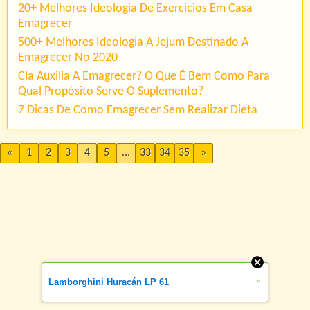
20+ Melhores Ideologia De Exercicios Em Casa
Emagrecer
500+ Melhores Ideologia A Jejum Destinado A
Emagrecer No 2020
Cla Auxilia A Emagrecer? O Que É Bem Como Para
Qual Propósito Serve O Suplemento?
7 Dicas De Como Emagrecer Sem Realizar Dieta
«
1
2
3
4
5
...
33
34
35
»
»
Lamborghini Huracán LP 61