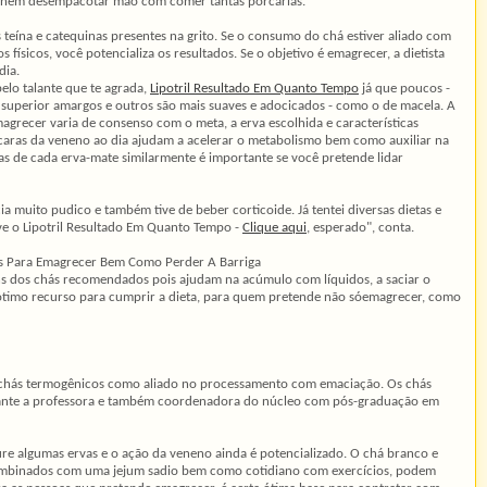
 nem desempacotar mão com comer tantas porcarias.
s teína e catequinas presentes na grito. Se o consumo do chá estiver aliado com
 físicos, você potencializa os resultados. Se o objetivo é emagrecer, a dietista
dia.
elo talante que te agrada,
Lipotril Resultado Em Quanto Tempo
já que poucos -
 superior amargos e outros são mais suaves e adocicados - como o de macela. A
grecer varia de consenso com o meta, a erva escolhida e características
ícaras da veneno ao dia ajudam a acelerar o metabolismo bem como auxiliar na
cas de cada erva-mate similarmente é importante se você pretende lidar
a muito pudico e também tive de beber corticoide. Já tentei diversas dietas e
e o Lipotril Resultado Em Quanto Tempo -
Clique aqui
, esperado", conta.
s Para Emagrecer Bem Como Perder A Barriga
ns dos chás recomendados pois ajudam na acúmulo com líquidos, a saciar o
ótimo recurso para cumprir a dieta, para quem pretende não sóemagrecer, como
s chás termogênicos como aliado no processamento com emaciação. Os chás
garante a professora e também coordenadora do núcleo com pós-graduação em
ure algumas ervas e o ação da veneno ainda é potencializado. O chá branco e
combinados com uma jejum sadio bem como cotidiano com exercícios, podem