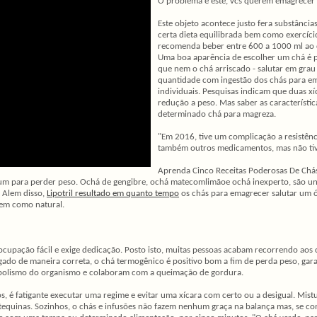
O problema é este, vcs querem emagrecer
Este objeto acontece justo fera substância
certa dieta equilibrada bem como exercícios
recomenda beber entre 600 a 1000 ml ao 
Uma boa aparência de escolher um chá é p
que nem o chá arriscado - salutar em grau
quantidade com ingestão dos chás para ema
individuais. Pesquisas indicam que duas x
redução a peso. Mas saber as característi
determinado chá para magreza.
"Em 2016, tive um complicação a resistênci
também outros medicamentos, mas não tiv
Aprenda Cinco Receitas Poderosas De Chá
jejum para perder peso. Ochá de gengibre, ochá matecomlimãoe ochá inexperto, são u
 Alem disso,
Lipotril resultado em quanto tempo
os chás para emagrecer salutar um 
bem como natural.
cupação fácil e exige dedicação. Posto isto, muitas pessoas acabam recorrendo ao
egado de maneira correta, o chá termogênico é positivo bom a fim de perda peso, 
etabolismo do organismo e colaboram com a queimação de gordura.
, é fatigante executar uma regime e evitar uma xícara com certo ou a desigual. Mist
equinas. Sozinhos, o chás e infusões não fazem nenhum graça na balança mas, se 