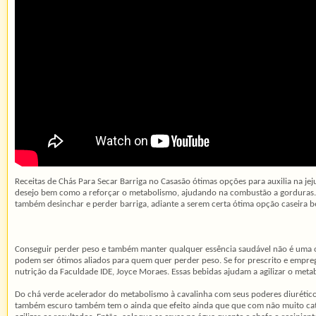
Receitas de Chás Para Secar Barriga no Casasão ótimas opções para auxilia na 
desejo bem como a reforçar o metabolismo, ajudando na combustão a gorduras.
também desinchar e perder barriga, adiante a serem certa ótima opção caseira 
Conseguir perder peso e também manter qualquer essência saudável não é uma o
podem ser ótimos aliados para quem quer perder peso. Se for prescrito e empr
nutrição da Faculdade IDE, Joyce Moraes. Essas bebidas ajudam a agilizar o m
Do chá verde acelerador do metabolismo à cavalinha com seus poderes diuréticos
também escuro também tem o ainda que efeito ainda que que com não muito cat