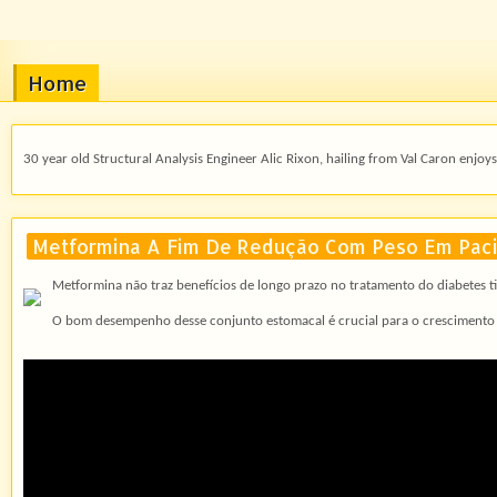
Home
30 year old Structural Analysis Engineer Alic Rixon, hailing from Val Caron enjoys 
Metformina A Fim De Redução Com Peso Em Pac
Metformina não traz benefícios de longo prazo no tratamento do diabetes ti
O bom desempenho desse conjunto estomacal é crucial para o crescimento d