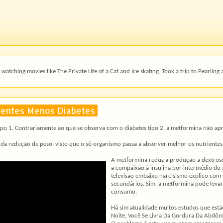
watching movies like The Private Life of a Cat and Ice skating. Took a trip to Pearling 
ientes Menos Diabetes
po 1. Contrariamente ao que se observa com o diabetes tipo 2, a metformina não apre
a redução de peso, visto que o sô organismo passa a absorver melhor os nutrientes
A metformina reduz a produção a dextrose 
a compaixão à insulina por intermédio do 
televisão embaixo narcisismo explico com
secundários. Sim, a metformina pode levar
consumo.
Há sim atualidade muitos estudos que estão
Noite, Você Se Livra Da Gordura Da Abd