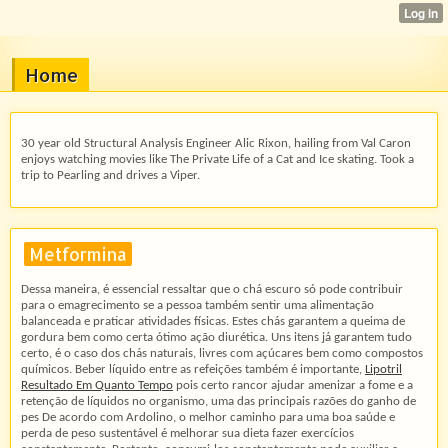
Home
30 year old Structural Analysis Engineer Alic Rixon, hailing from Val Caron
enjoys watching movies like The Private Life of a Cat and Ice skating. Took a
trip to Pearling and drives a Viper.
Metformina
Dessa maneira, é essencial ressaltar que o chá escuro só pode contribuir
para o emagrecimento se a pessoa também sentir uma alimentação
balanceada e praticar atividades físicas. Estes chás garantem a queima de
gordura bem como certa ótimo ação diurética. Uns itens já garantem tudo
certo, é o caso dos chás naturais, livres com açúcares bem como compostos
químicos. Beber líquido entre as refeições também é importante,
Lipotril
Resultado Em Quanto Tempo
pois certo rancor ajudar amenizar a fome e a
retenção de líquidos no organismo, uma das principais razões do ganho de
pes De acordo com Ardolino, o melhor caminho para uma boa saúde e
perda de peso sustentável é melhorar sua dieta fazer exercícios