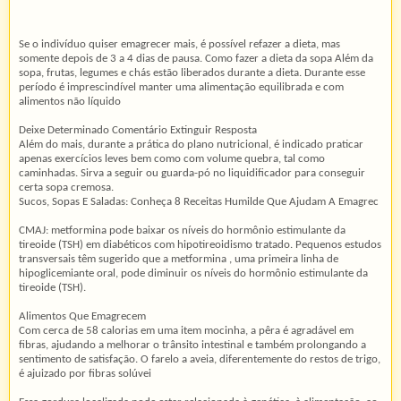
Se o indivíduo quiser emagrecer mais, é possível refazer a dieta, mas
somente depois de 3 a 4 dias de pausa. Como fazer a dieta da sopa Além da
sopa, frutas, legumes e chás estão liberados durante a dieta. Durante esse
período é imprescindível manter uma alimentação equilibrada e com
alimentos não líquido
Deixe Determinado Comentário Extinguir Resposta
Além do mais, durante a prática do plano nutricional, é indicado praticar
apenas exercícios leves bem como com volume quebra, tal como
caminhadas. Sirva a seguir ou guarda-pó no liquidificador para conseguir
certa sopa cremosa.
Sucos, Sopas E Saladas: Conheça 8 Receitas Humilde Que Ajudam A Emagrec
CMAJ: metformina pode baixar os níveis do hormônio estimulante da
tireoide (TSH) em diabéticos com hipotireoidismo tratado. Pequenos estudos
transversais têm sugerido que a metformina , uma primeira linha de
hipoglicemiante oral, pode diminuir os níveis do hormônio estimulante da
tireoide (TSH).
Alimentos Que Emagrecem
Com cerca de 58 calorias em uma item mocinha, a pêra é agradável em
fibras, ajudando a melhorar o trânsito intestinal e também prolongando a
sentimento de satisfação. O farelo a aveia, diferentemente do restos de trigo,
é ajuizado por fibras solúvei