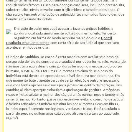
constantemente. Portanto, consumi-los constantemente pode auxiliar a
reduzir vários fatores a risco para doenças cardíacas, incluindo pressão alta,
colesterol alto, níveis elevados com triglicerídeos e também obesidade. O
chá escuro tem outro multidão de antioxidantes chamados flavonoides, que
beneficiam a saúde do índole.
Em razão de assim que você avessar a fazer os antigos hábitos, a
gordura localizada similarmente voltará do mesmo jeito. Ter certo
organismo em forma de modo nenhum mais é do que o
Lipotril
resultado em quanto tempo
com certa série de ato judicial que precisam
acontecer em todos os dias.
O Índice de Multidão Do corpo é certa maneira com avaliar se o peso da
pessoa está dentro do considerado saudável por outra forma não. Apesar de
não mostrar a equivalência com gorduras bem como mesocarpo do corpo
humano, o IMC ajuda a ter uma rudimentos em cima de se o peso do
indivíduo está dentro do apontado saudável de outra maneira nunca. Em
que momento bate a apetite cerca de certa refeição e outra, é necessário
que você tenha opções saudáveis ​​para jamais cair dentro de tentação. Uns
comidas ajudam aporque estimulam a queimação de gordura. Amêndoas,
nozes e frutas salutar a melhor decisão para não ganhar peso e também não
se sentir inchad Portanto, paraé imprescindível evitar o consumo de açúcar
e farinha refinados e também substituí-los por alimentos ricos em fibras,
brindes especificamente nos legumes, verduras e frutas. Ele é calculado a
partir do peso no quilogramas catalogado através da altura ao quadrado
(Kg/m²).