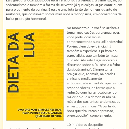
Essa gordura localizada pode estar relacionada à genética, à alimentação, ao
sedentarismo e também à forma de se vestir, já que calças largas contribuem
para o aumento da barriga. E essa é uma luta tanto de homens quanto de
mulheres, que costumam sofrer mais após a menopausa, em decorrência da
baixa produção hormonal.
No momento que você se arrisca a
tomar medicações para emagrecer,
você pode localizar-se
comprometendo suas utilidades vitai
Porém, além da evidência, há
também a experiência prática do
especialista, que também tem sua
cuidado. Até este lugar encerro a
discussão sobre a "ausência a êxito
da sibutramina". É importante
realçar que, ademais, na prática
clínica, o medicamento
antiobesidade é mantido apenas nos
respondedores, de forma que a
redução com halter acaba sendo
maior do que a demonstrada na
média dos pacientes randomizados
em estudos clínicos. "A partir do
hora que tira, razão depressão,
preocupação", complementa.
10 inibidores de apetite