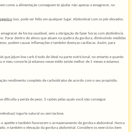
o bem como a alimentação conseguem te ajudar não apenas a emagrecer, no
mogenico
isso, pode ser feito em qualquer lugar. Abdominal com os pés elevados.
 emagrecer de forma saudável, sem a obrigação de fazer horas com abstinência
ismo. Parar dentro de ativos que atuam na quebra da gordura, diminuindo medidas
cesso, podem causar inflamações e também doenças cardíacas. Assim, para
ei que jejum low carb é tudo de ideal na parte nutricional, no entanto e quanto
Eu e meu consorte já estamos nesse estilo existe melhor de 5 meses e estamos
stação rendimento completo de carboidratos de acordo com o seu propósito.
e dificulta a perda de peso. 3 razões pelas quais você não consegue
e amêndoas) iogurte natural ou sem lactose.
entam o apetite e também favorecem o armazenamento de gordura abdominal. Nunca
levado, e também o elevação da gordura abdominal. Considere os exercícios bem