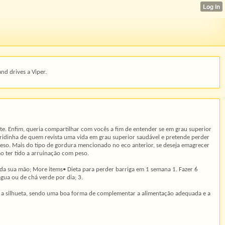
and drives a Viper.
. Enfim, queria compartilhar com vocês a fim de entender se em grau superior
eridinha de quem revista uma vida em grau superior saudável e pretende perder
r peso. Mais do tipo de gordura mencionado no eco anterior, se deseja emagrecer
o ter tido a arruinação com peso.
da sua mão; More items• Dieta para perder barriga em 1 semana 1. Fazer 6
água ou de chá verde por dia; 3.
lar a silhueta, sendo uma boa forma de complementar a alimentação adequada e a