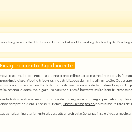
watching movies like The Private Life of a Cat and Ice skating. Took a trip to Pearling 
a Emagrecimento Rapidamente
move o acumulo com gordura e torna o procedimento a emagrecimento mais fatigante
equência disso. Aboli o trigo e os industrializados da minha alimentação. Outra qu
 Diminua a afinidade vermelha, leite e seus derivados na sua dieta destinado a perde
ecisa serenar o consumo a gordura saturada. Mas é bastante muito bem frustrante nã
rente todos os dias e uma quantidade de carne, peixe ou frango que caiba na palma 
mendo sempre de 3 em 3 horas; 2. Beber,
Lipotril Termogenico
no mínimo, 2 litros de 
izadas na barriga diariamente ajuda a ativar a circulação sanguínea e ajuda a mode