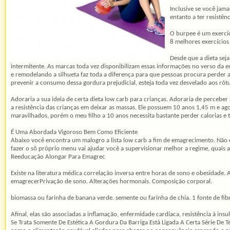
Inclusive se você jam
entanto a ter resistên
O burpee é um exercíc
8 melhores exercícios
Desde que a dieta sej
intermitente. As marcas toda vez disponibilizam essas informações no verso da 
e remodelando a silhueta faz toda a diferença para que pessoas procura perde
prevenir a consumo dessa gordura prejudicial, esteja toda vez desvelado aos rót
Adoraria a sua ideia de certa dieta low carb para crianças. Adoraria de perceber
a resistência das crianças em deixar as massas. Ele possuem 10 anos 1,45 m e ago
maravilhados, porém o meu filho a 10 anos necessita bastante perder calorias e 
É Uma Abordada Vigoroso Bem Como Eficiente
Abaixo você encontra um malogro a lista low carb a fim de emagrecimento. Não 
fazer o sô próprio menu vai ajudar você a supervisionar melhor a regime, quais a
Reeducação Alongar Para Emagrec
Existe na literatura médica correlação inversa entre horas de sono e obesidade.
emagrecerPrivação de sono. Alterações hormonais. Composição corporal.
biomassa ou farinha de banana verde. semente ou farinha de chia. 1 fonte de fibras:
Afinal, elas são associadas a inflamação, enfermidade cardíaca, resistência à 
Se Trata Somente De Estética A Gordura Da Barriga Está Ligada A Certa Série De 