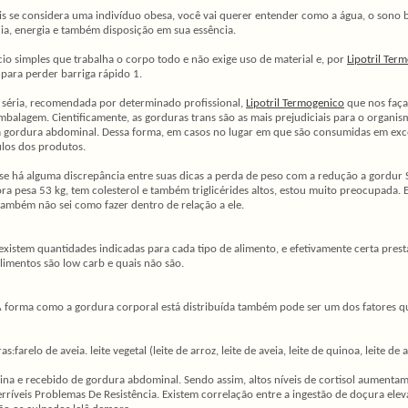
ais se considera uma indivíduo obesa, você vai querer entender como a água, o son
cia, energia e também disposição em sua essência.
io simples que trabalha o corpo todo e não exige uso de material e, por
Lipotril Ter
 para perder barriga rápido 1.
a séria, recomendada por determinado profissional,
Lipotril Termogenico
que nos faça
embalagem. Cientificamente, as gorduras trans são as mais prejudiciais para o organ
r a gordura abdominal. Dessa forma, em casos no lugar em que são consumidas em ex
ulos dos produtos.
 se há alguma discrepância entre suas dicas a perda de peso com a redução a gordur S
ra pesa 53 kg, tem colesterol e também triglicérides altos, estou muito preocupada. 
também não sei como fazer dentro de relação a ele.
existem quantidades indicadas para cada tipo de alimento, e efetivamente certa pre
limentos são low carb e quais não são.
 A forma como a gordura corporal está distribuída também pode ser um dos fatores qu
farelo de aveia. leite vegetal (leite de arroz, leite de aveia, leite de quinoa, leite d
insulina e recebido de gordura abdominal. Sendo assim, altos níveis de cortisol aum
Terríveis Problemas De Resistência. Existem correlação entre a ingestão de doçura e