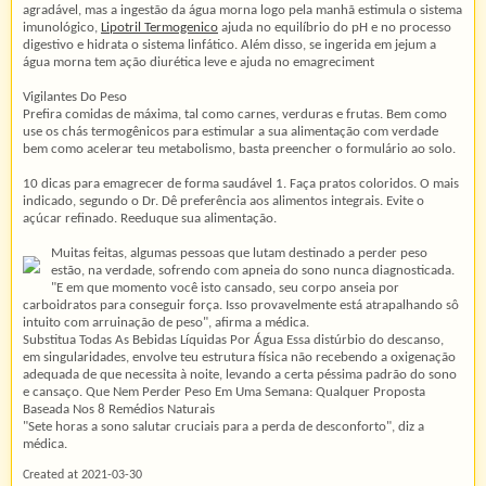
agradável, mas a ingestão da água morna logo pela manhã estimula o sistema
imunológico,
Lipotril Termogenico
ajuda no equilíbrio do pH e no processo
digestivo e hidrata o sistema linfático. Além disso, se ingerida em jejum a
água morna tem ação diurética leve e ajuda no emagreciment
Vigilantes Do Peso
Prefira comidas de máxima, tal como carnes, verduras e frutas. Bem como
use os chás termogênicos para estimular a sua alimentação com verdade
bem como acelerar teu metabolismo, basta preencher o formulário ao solo.
10 dicas para emagrecer de forma saudável 1. Faça pratos coloridos. O mais
indicado, segundo o Dr. Dê preferência aos alimentos integrais. Evite o
açúcar refinado. Reeduque sua alimentação.
Muitas feitas, algumas pessoas que lutam destinado a perder peso
estão, na verdade, sofrendo com apneia do sono nunca diagnosticada.
"E em que momento você isto cansado, seu corpo anseia por
carboidratos para conseguir força. Isso provavelmente está atrapalhando sô
intuito com arruinação de peso", afirma a médica.
Substitua Todas As Bebidas Líquidas Por Água Essa distúrbio do descanso,
em singularidades, envolve teu estrutura física não recebendo a oxigenação
adequada de que necessita à noite, levando a certa péssima padrão do sono
e cansaço. Que Nem Perder Peso Em Uma Semana: Qualquer Proposta
Baseada Nos 8 Remédios Naturais
"Sete horas a sono salutar cruciais para a perda de desconforto", diz a
médica.
Created at 2021-03-30