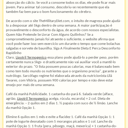
absorção do cálcio. Se você a consome todos os dias, ele pode ficar mais
jovem. Para animar tal consumo, descobriu-se recentemente que ela
também faz bem para o bom funcionamento do cérebro.
De acordo com o site TheMilitaryDiet.com, o intuito de magreza pode ajudá-
lo a despossar até 5kgs dentro de uma semana. A maior participação é
provavelmente o desconforto da água, de acordo com nossos especialistas.
Quem Não Pretende Se Livrar Com Alguns Quilinhos? Se a
comprometimento jamais foi atraente o suficiente, o website afirma que
você pode fazer isso sem exercício um durante o tempo que come bolachas
salgadas e sorvete de baunilha. Siga A Finalmente Dieta E Perca Desconforto
Rapidinho
Claro,
Lipotril Termogenico
essa plano pode ajudá-lo a perder peso, porém
certamente nunca 5kgs- e drasticamente não vai auxiliar você a mantê-lo
exterior do prazo. "O lista possuem poucas calorias, mas é balanceado bem
como tem todo mundo os nutrientes que o organismo precisa", garante a
nutrólogo. Sarcófago regime foi elaborada através da nutricionista Lilá
Tavares, com Vitória, possuem 900 calorias por tempo e não deve estar
ensejo por mais de uma semana.
Café da manhã Publicidade. 1 castanha-do-pará 6. Salada verde (alface,
agrião,
Lipotril Termogenico
acelga, rúcula, escarola) + 2 col. Dieta de
emergência: – 2 quilos em 2 dias 1. ½ papaia com suco de ½ limão. Lanche
da manhã Opção 1.
Elimine 6 quilos em 1 mês e evite a flacidez 1. Café da manhã Opção 1: 1
pote de iogurte desnatado com 5 morangos picados e 1 col. Lanche da
manhã Opção 1: 1 fruta (pera, pêssego, maçã, mexerica) + 1 castanha-do-