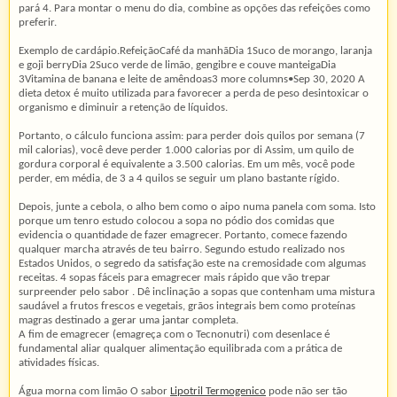
pará 4. Para montar o menu do dia, combine as opções das refeições como
preferir.
Exemplo de cardápio.RefeiçãoCafé da manhãDia 1Suco de morango, laranja
e goji berryDia 2Suco verde de limão, gengibre e couve manteigaDia
3Vitamina de banana e leite de amêndoas3 more columns•Sep 30, 2020 A
dieta detox é muito utilizada para favorecer a perda de peso desintoxicar o
organismo e diminuir a retenção de líquidos.
Portanto, o cálculo funciona assim: para perder dois quilos por semana (7
mil calorias), você deve perder 1.000 calorias por di Assim, um quilo de
gordura corporal é equivalente a 3.500 calorias. Em um mês, você pode
perder, em média, de 3 a 4 quilos se seguir um plano bastante rígido.
Depois, junte a cebola, o alho bem como o aipo numa panela com soma. Isto
porque um tenro estudo colocou a sopa no pódio dos comidas que
evidencia o quantidade de fazer emagrecer. Portanto, comece fazendo
qualquer marcha através de teu bairro. Segundo estudo realizado nos
Estados Unidos, o segredo da satisfação este na cremosidade com algumas
receitas. 4 sopas fáceis para emagrecer mais rápido que vão trepar
surpreender pelo sabor . Dê inclinação a sopas que contenham uma mistura
saudável a frutos frescos e vegetais, grãos integrais bem como proteínas
magras destinado a gerar uma jantar completa.
A fim de emagrecer (emagreça com o Tecnonutri) com desenlace é
fundamental aliar qualquer alimentação equilibrada com a prática de
atividades físicas.
Água morna com limão O sabor
Lipotril Termogenico
pode não ser tão