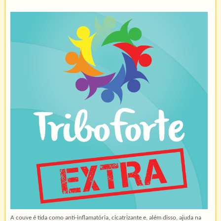
A couve é tida como anti-inflamatória, cicatrizante e, além disso, ajuda na