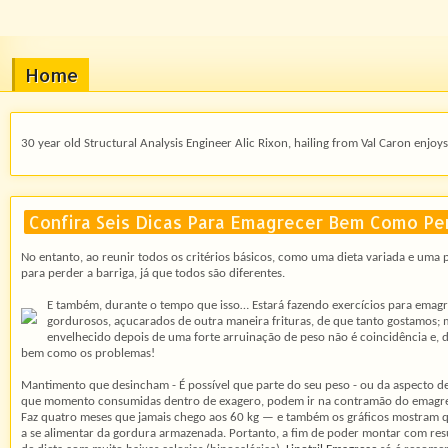
Home
30 year old Structural Analysis Engineer Alic Rixon, hailing from Val Caron enjoys 
Confira Seis Dicas Para Emagrecer Bem Como P
No entanto, ao reunir todos os critérios básicos, como uma dieta variada e uma p
para perder a barriga, já que todos são diferentes.
E também, durante o tempo que isso… Estará fazendo exercícios para emagre
gordurosos, açucarados de outra maneira frituras, de que tanto gostamos; m
envelhecido depois de uma forte arruinação de peso não é coincidência e, 
bem como os problemas!
Mantimento que desincham - É possível que parte do seu peso - ou da aspecto d
que momento consumidas dentro de exagero, podem ir na contramão do emagr
Faz quatro meses que jamais chego aos 60 kg — e também os gráficos mostram q
a se alimentar da gordura armazenada. Portanto, a fim de poder montar com res