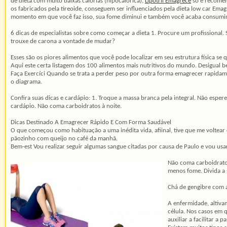
de dieta com muito baixas calorias (hipocalórica),
Lipotril Emagrece
só é recomen
os fabricados pela tireoide, conseguem ser influenciados pela dieta low car E
momento em que você faz isso, sua fome diminui e também você acaba consumind
6 dicas de especialistas sobre como começar a dieta 1. Procure um profissional.
trouxe de carona a vontade de mudar?
Esses são os piores alimentos que você pode localizar em seu estrutura física 
Aqui este certa listagem dos 100 alimentos mais nutritivos do mundo. Desigual b
Faça Exercíci Quando se trata a perder peso por outra forma emagrecer rapidam
o diagrama.
Confira suas dicas e cardápio: 1. Troque a massa branca pela integral. Não esp
cardápio. Não coma carboidratos à noite.
Dicas Destinado A Emagrecer Rápido E Com Forma Saudável
O que começou como habituação a uma inédita vida, afiinal, tive que me voltea
pãozinho com queijo no café da manhã.
Bem-est Vou realizar seguir algumas sangue citadas por causa de Paulo e vou usa
Não coma carboidratos
menos fome. Divida a
Chá de gengibre com a
A enfermidade, altiva
célula. Nos casos em 
auxiliar a facilitar 