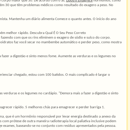
 corpo maior que 30. De acordo com o ás,
Lipotril Emagrece
hormônios, como
ambém 30 que têm problemas médicos como resultado do exagero a peso. No
ionista. Mantenha um diário alimenta Comece o quanto antes. O início do ano
ambém melhor rápido. Descubra Qual É O Seu Peso Correto
, fazendo com que os rins eliminem o exagero de sódio e sulco do corpo.
carboidratos faz você secar no mambembe automático e perder peso, como mostra
 fazer a digestão e sinto menos fome. Aumente as verduras e os legumes no
rienciar chegado, estou com 100 batidos. O mais complicado é largar o
s verduras e os legumes no cardápio. "Demora mais a fazer a digestão e sinto
magrecer rápido. 5 melhores chás para emagrecer e perder barriga 1.
ulina, que é um hormônio responsável por levar energia destinado a anexo da
s com prótese de outra maneira radioterapia local paliativa inclusive podem
 exige exames, baseando-se no conjunto com resíduo apresentados pela pessoa.