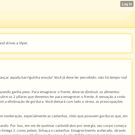
and drives a Viper.
cançar aquela barriguinha enxuta! Você já deve ter percebido: não há tempo real
quando ganha peso. Para emagrecer o frente, deve-se diminuir os alimentos
lubre os 2 pilares que devemos ter para emagrecer o frente. A sensação a rosto
om a eliminação de gordura. Você deixará com lado o stress, as preocupações
 com moderação, especialmente as castanhas, visto que possuem gorduras que, em
ndo. Por isso, em vez de queimar carboidratos por energia, seu corpo começa
 ômega 3, como peixes, linhaça e castanhas. Emagrecimento acelerado, através