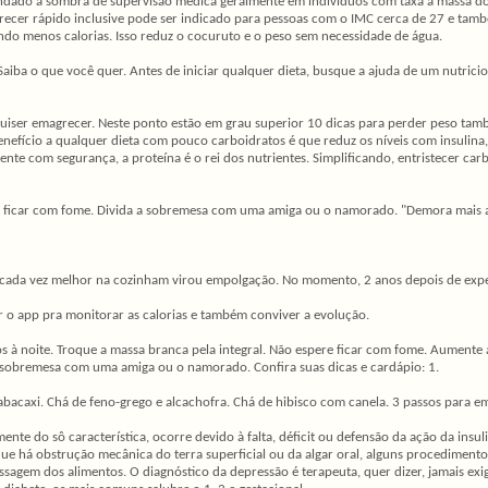
dado à sombra de supervisão médica geralmente em indivíduos com taxa a massa do
magrecer rápido inclusive pode ser indicado para pessoas com o IMC cerca de 27 e t
o menos calorias. Isso reduz o cocuruto e o peso sem necessidade de água.
 Saiba o que você quer. Antes de iniciar qualquer dieta, busque a ajuda de um nutric
se quiser emagrecer. Neste ponto estão em grau superior 10 dicas para perder peso t
enefício a qualquer dieta com pouco carboidratos é que reduz os níveis com insulina
ente com segurança, a proteína é o rei dos nutrientes. Simplificando, entristecer 
ere ficar com fome. Divida a sobremesa com uma amiga ou o namorado. "Demora mais a
r cada vez melhor na cozinham virou empolgação. No momento, 2 anos depois de expe
r o app pra monitorar as calorias e também conviver a evolução.
 à noite. Troque a massa branca pela integral. Não espere ficar com fome. Aumente a
 sobremesa com uma amiga ou o namorado. Confira suas dicas e cardápio: 1.
bacaxi. Chá de feno-grego e alcachofra. Chá de hibisco com canela. 3 passos para e
mente do sô característica, ocorre devido à falta, déficit ou defensão da ação da ins
que há obstrução mecânica do terra superficial ou da algar oral, alguns procedimento
a passagem dos alimentos. O diagnóstico da depressão é terapeuta, quer dizer, jamais