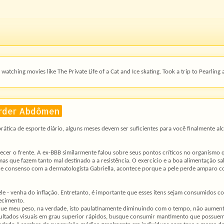
watching movies like The Private Life of a Cat and Ice skating. Took a trip to Pearling 
erder Abdômen
rática de esporte diário, alguns meses devem ser suficientes para você finalmente al
cer o frente. A ex-BBB similarmente falou sobre seus pontos críticos no organismo 
as que fazem tanto mal destinado a a resistência. O exercício e a boa alimentação sa
de consenso com a dermatologista Gabriella, acontece porque a pele perde amparo c
ele - venha do inflação. Entretanto, é importante que esses itens sejam consumidos
ecimento.
ue meu peso, na verdade, isto paulatinamente diminuindo com o tempo, não aumenta
ultados visuais em grau superior rápidos, busque consumir mantimento que possuem