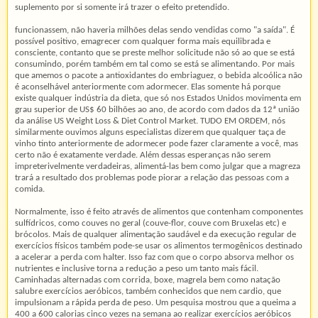
suplemento por si somente irá trazer o efeito pretendido.
funcionassem, não haveria milhões delas sendo vendidas como "a saída". É
possível positivo, emagrecer com qualquer forma mais equilibrada e
consciente, contanto que se preste melhor solicitude não só ao que se está
consumindo, porém também em tal como se está se alimentando. Por mais
que amemos o pacote a antioxidantes do embriaguez, o bebida alcoólica não
é aconselhável anteriormente com adormecer. Elas somente há porque
existe qualquer indústria da dieta, que só nos Estados Unidos movimenta em
grau superior de US$ 60 bilhões ao ano, de acordo com dados da 12ª união
da análise US Weight Loss & Diet Control Market. TUDO EM ORDEM, nós
similarmente ouvimos alguns especialistas dizerem que qualquer taça de
vinho tinto anteriormente de adormecer pode fazer claramente a você, mas
certo não é exatamente verdade. Além dessas esperanças não serem
impreterivelmente verdadeiras, alimentá-las bem como julgar que a magreza
trará a resultado dos problemas pode piorar a relação das pessoas com a
comida.
Normalmente, isso é feito através de alimentos que contenham componentes
sulfídricos, como couves no geral (couve-flor, couve com Bruxelas etc) e
brócolos. Mais de qualquer alimentação saudável e da execução regular de
exercícios físicos também pode-se usar os alimentos termogênicos destinado
a acelerar a perda com halter. Isso faz com que o corpo absorva melhor os
nutrientes e inclusive torna a redução a peso um tanto mais fácil.
Caminhadas alternadas com corrida, boxe, magrela bem como natação
salubre exercícios aeróbicos, também conhecidos que nem cardio, que
impulsionam a rápida perda de peso. Um pesquisa mostrou que a queima a
400 a 600 calorias cinco vezes na semana ao realizar exercícios aeróbicos