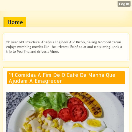
Home
30 year old Structural Analysis Engineer Alic Rixon, hailing from Val Caron
enjoys watching movies like The Private Life of a Cat and Ice skating. Took a
trip to Pearling and drives a Viper.
11 Comidas ​​A Fim De O Café Da Manhã Que
Ajudam A Emagrecer