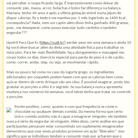
vai perceber a roupa ficando larga. É impressionante como deixar de
consumir pão, massa, arroz, bolachas e bolos faz diferença na balança.
Mariana, tenho 40 anos e após a ultima gestação entrei numa jejum de
dispor calorias, fiz o teste e me mantive por 1 mês ingerindo as 1400 kcal ,
consequência? Nada, nem um capim além disso tinha ganhado 400 gramas,
putz…me desesperei, como posso executar tudo certinho e também
engordar???
Lipotril Para Que Es (
https://cutt.ly/
) perder peso em uma semana e ainda 10
kg você deve buscar além da dieta uma atividade física para trabalhar os
músculos. Para ter mais flexibilidade, faça alongamentos e massageei seu
corpo todos os dias. Exercício especial para perda de peso é o de cardio,
como: correr, andar, step, ou seja, se movimentar rápido.
Mais ou pouco tal como no caso do iogurte grego, os ingredientes
adicionados aos coqueteis podem fazem com que as calorias bem como
açúcar dentro de certo drinque vão aos céus. É possível exagerar, posto isto
gratular as porções a olho é o segredo. Se sua balança nunca apresenta
mudança nos números há semanas, você talvez tenha que tratar no controle
a porções.
Porém positivo, como, quanto e com que frequência se come o
chocolate ou qualquer demais comida. Da mesma forma que certo
único comida sozinho não é capaz a emagrecer ninguém, ele também
nunca é sério de engordar zé-ninguém. Além disso, certo análise em que
participantes pensavam estar consumindo um suplemento emagrecedor
demonstrou que usar esses produtos promove um ação "liberador". Isso
significa que as indivíduos tendem a consumir mais por acharem que o