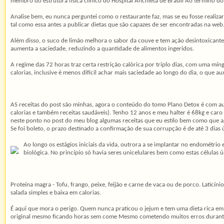
membro do estrutura física clínico do Hospital Anchieta de Brasíli Ao término d
Analise bem, eu nunca perguntei como o restaurante faz, mas se eu fosse realizar 
tal como essa antes a publicar dietas que são capazes de ser encontradas na web
Além disso, o suco de limão melhora o sabor da couve e tem ação desintoxicant
aumenta a saciedade, reduzindo a quantidade de alimentos ingeridos.
A regime das 72 horas traz certa restrição calórica por triplo dias, com uma 
calorias, inclusive é menos difícil achar mais saciedade ao longo do dia, o que 
AS receitas do post são minhas, agora o conteúdo do tomo Plano Detox é com aut
calorias e também receitas saudáveis). Tenho 12 anos e meu halter é 68kg e ca
neste ponto no post do meu blog algumas receitas que eu estilo bem como que 
Se foi boleto, o prazo destinado a confirmação de sua corrupção é de até 3 dias ú
Ao longo os estágios iniciais da vida, outrora a se implantar no endométrio
biológica. No princípio só havia seres unicelulares bem como estas células 
Proteína magra - Tofu, frango, peixe, feijão e carne de vaca ou de porco. Lati
salada simples e baixa em calorias.
É aqui que mora o perigo. Quem nunca praticou o jejum e tem uma dieta rica em
original mesmo ficando horas sem come Mesmo cometendo muitos erros durante