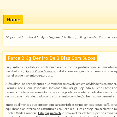
Home
30 year old Structural Analysis Engineer Alic Rixon, hailing from Val Caron enjoys 
Perca 2 Kg Dentro De 3 Dias Com Sucos
Enquanto o chá a hibisco contribui para que menos gordura fique acumulada no bar
metabolismo,
Lipotril Onde Comprar
a dieta cresce o ganho com mesocarpo e eq
maneira queima-lenta-de-gordura.
Além disso, os participantes que também se envolviam em atividade física mod
Formas Fáceis Com Despossar Obesidade Da Barriga, Segundo A Ciênc E tenha ce
pernada. E alterar-se aumentando a forma gradativa a intensidade dos exercícios.
de busca de mais adequado condicionamento compleição bem como bem estar.
Entre os alimentos que apresentam características termogênicas, estão café, arr
equilibrar a ar interna do estrutura física", explica. "Eles conseguem acelerar
Lipotril Onde Comprar;
Esta página Web
, é provável ter efeitos super positivos 