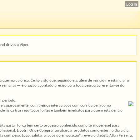
and drives a Viper.
queima calórica. Certo visto que, segundo ela, além de reincidir e estimular o
 semanas — é o sazão apontado preciso para toda pessoa apresentar-se do
m período.
ece vagarosamente, com treinos intercalados com corrida bem como
ade física traz resultados fortes e também imediatos para quem está dentro
essita gastar força [em certo processo conhecido como termogênese] para
ofissional,
Lipotril Onde Comprar
ao abarcar produtos como estes no dia a dia,
a com peso. Logo, salutar aliados do emaciação", revela o dietista Allan Ferreira,