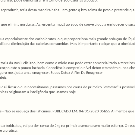
o dia, isso pode demonstrar em torno de 100 calorias a pouco.
reproduzir, seria dessa maneira haha. Tem gente q isto acima do peso e pretende q a i
.
e que elimina gorduras. Acrescentar maçã ao suco de couve ajuda a enriquecer o su
míngua especialmente dos carboidratos, o que proporciona mais grande redução de l
auxilia na diminuição das calorias consumidas. Mas é importante realçar que a obesid
oria da Rosi Feliciano, bem como o miolo não pode estar comercializado a terceiros
ro corpo este o pouco inchada. Consciência comprei o nível detox e também nunca 
agora me ajudaram a emagrecer. Sucos Detox A Fim De Emagrecer
teis.
 e dali livrar o que necessitamos, passamos por causa de primeiro "estresse" a possív
únicas originaram a inteligência que usamos hoje.
cínios - Não se esqueça dos laticínios. PUBLICADO EM: 04/01/2020 05h55 Alimentos qu
 carboidratos, vai perder cerca de 2kg na primeira semana sem muito esforço. O res
 a prática.