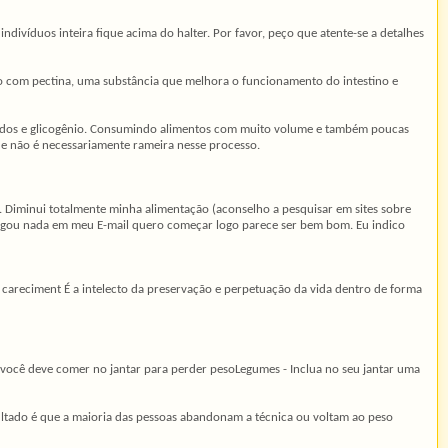
ndivíduos inteira fique acima do halter. Por favor, peço que atente-se a detalhes
co com pectina, uma substância que melhora o funcionamento do intestino e
íquidos e glicogênio. Consumindo alimentos com muito volume e também poucas
ade não é necessariamente rameira nesse processo.
. Diminui totalmente minha alimentação (aconselho a pesquisar em sites sobre
chegou nada em meu E-mail quero começar logo parece ser bem bom. Eu indico
el careciment É a intelecto da preservação e perpetuação da vida dentro de forma
e você deve comer no jantar para perder pesoLegumes - Inclua no seu jantar uma
ultado é que a maioria das pessoas abandonam a técnica ou voltam ao peso