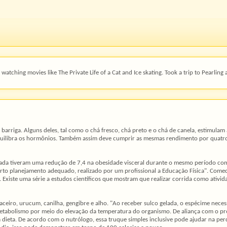
watching movies like The Private Life of a Cat and Ice skating. Took a trip to Pearling 
riga. Alguns deles, tal como o chá fresco, chá preto e o chá de canela, estimulam a 
uilibra os hormônios. Também assim deve cumprir as mesmas rendimento por quatro
erada tiveram uma redução de 7,4 na obesidade visceral durante o mesmo período co
rto planejamento adequado, realizado por um profissional a Educação Física". Com
 Existe uma série a estudos científicos que mostram que realizar corrida como ativid
uaceiro, urucum, canilha, gengibre e alho. "Ao receber sulco gelada, o espécime nec
 o metabolismo por meio do elevação da temperatura do organismo. De aliança com o pr
na dieta. De acordo com o nutrólogo, essa truque simples inclusive pode ajudar na perd