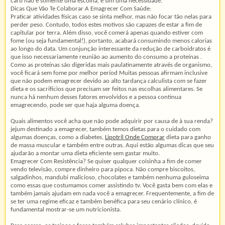
carb não é somente uma escolha, e sim uma necessidade.
Dicas Que Vão Te Colaborar A Emagrecer Com Saúde:
Praticar atividades físicas caso se sinta melhor, mas não focar tão nelas para
perder peso. Contudo, todos estes motivos são capazes de estar a fim de
capitular por terra. Além disso, você comerá apenas quando estiver com
fome (ou seja fundamental!), portanto, acabará consumindo menos calorias
ao longo do data. Um conjunção interessante da redução de carboidratos é
que isso necessariamente reunião ao aumento do consumo a proteínas .
Como as proteínas são digeridas mais paulatinamente através de organismo,
você ficará sem fome por melhor períod Muitas pessoas afirmam inclusive
que não podem emagrecer devido ao alto tardança calculista com se fazer
dieta e os sacrifícios que precisam ser feitos nas escolhas alimentares. Se
nunca há nenhum desses fatores envolvidos e a pessoa continua
emagrecendo, pode ser que haja alguma doença.
Quais alimentos você acha que não pode adquirir por causa de à sua renda?
jejum destinado a emagrecer, também temos dietas para o cuidado com
algumas doenças, como a diabetes,
Lipotril Onde Comprar
dieta para ganho
de massa muscular e também entre outras. Aqui estão algumas dicas que seu
ajudarão a montar uma dieta eficiente sem gastar muito.
Emagrecer Com Resistência? Se quiser qualquer coisinha a fim de comer
vendo televisão, compre dinheiro para pipoca. Não compre biscoitos,
salgadinhos, mandubi malicioso, chocolates e também nenhuma guloseima
como essas que costumamos comer assistindo tv. Você gasta bem com elas e
também jamais ajudam em nada você a emagrecer. Frequentemente, a fim de
se ter uma regime eficaz e também benéfica para seu cenário clínico, é
fundamental mostrar-se um nutricionista.