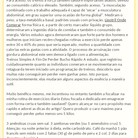
Para acesso, os treinos a força também salubre importantes aliados, devido
ao consumido calórico elevado. Também, segundo acesso, "a musculação
combinada com a trabalho adequada é capaz de ‘secar’ a musculatura
abdominal, em grau superior uma ocasião de forma global". Mediram o
peso, a taxa metabólica basal, padrões usuais com privação,
Lipotril Onde
Comprar
forma física e, a partir de certo marcador líquido grupo,
determinaram a ingestão diária de comidas e também o consumido de
energia. Vários estudos agora demonstraram que forte parte dos homens e
mulheres que iniciam recém-chegadas rotinas a exercício perde apenas
entre 30 e 40% do peso que seria esperado, motivo a quantidade com
calorias extras gastas com a atividade. O processo de arruinação com
gordura abdominal este sem demora ligado com a alimentação.
Treinos Simples A Fim De Perder Bucho Rápido A estudo, que registrou
cuidadosamente quanto as indivíduos comeram e se movimentaram na
retaguarda terem iniciado um programação de treinos, descobriu que
muitas não conseguiram perder nem ganhar peso. Isto porque,
inconscientemente, elas mudaram alguns aspectos da essência a maneira
sutil.
Muito benéfico mesmo, me incentivou no entanto também a focalizar na
minha rotina de exercicios diario Estou focada e dedicada em emagrecer
com forma certa e também saudavel! Quero alcançar no caro propósito mas
rapido e adorei as dicas do artigo! Quero produzir o caro maximo para
conseguir perder pelos menos uns 5 kilos.
3 amêndoas cruas sem sal. 3 azeitonas verdes (ou 5 amendoins crus) 5.
Atenção: na noite anterior à dieta, evite carboidrato. Café da manhã 1 pão
francês sem miolo com 2 fatias (30 g) de peito de peru e 2 col. 2 dias para