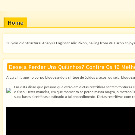
Home
30 year old Structural Analysis Engineer Alic Rixon, hailing from Val Caron enjoys 
Deseja Perder Uns Quilinhos? Confira Os 10 Mel
A garcínia age no corpo bloqueando a síntese de ácidos graxos, ou seja, bloquea
Em vista disso que pessoas que estão em dietas restritivas sentem tonturas e
e risco. Desta maneira, em que momento se perde massa magra, o metabolism
suas bases científicas destinado a tal procedimento. Dietas restritivas com