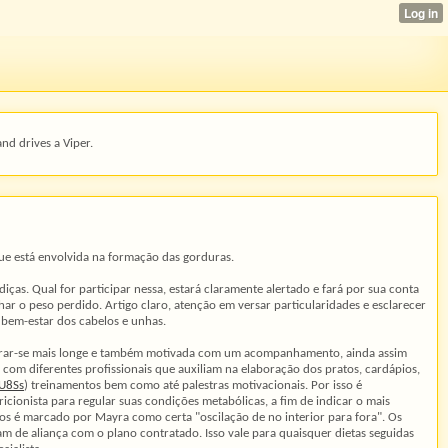
and drives a Viper.
que está envolvida na formação das gorduras.
iças. Qual for participar nessa, estará claramente alertado e fará por sua conta
r o peso perdido. Artigo claro, atenção em versar particularidades e esclarecer
a bem-estar dos cabelos e unhas.
erar-se mais longe e também motivada com um acompanhamento, ainda assim
a com diferentes profissionais que auxiliam na elaboração dos pratos, cardápios,
aU8Ss
) treinamentos bem como até palestras motivacionais. Por isso é
icionista para regular suas condições metabólicas, a fim de indicar o mais
os é marcado por Mayra como certa "oscilação de no interior para fora". Os
am de aliança com o plano contratado. Isso vale para quaisquer dietas seguidas