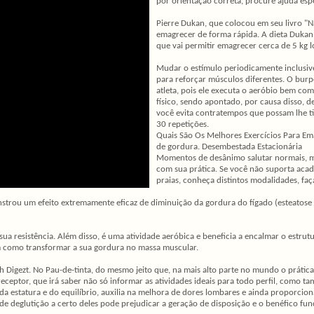
por orientação correta, procure ajuda espe
Pierre Dukan, que colocou em seu livro "Nã
emagrecer de forma rápida. A dieta Dukan 
que vai permitir emagrecer cerca de 5 kg 
Mudar o estímulo periodicamente inclusive
para reforçar músculos diferentes. O bu
atleta, pois ele executa o aeróbio bem co
físico, sendo apontado, por causa disso, 
você evita contratempos que possam lhe tir
30 repetições.
Quais São Os Melhores Exercícios Para Ema
de gordura. Desembestada Estacionária
Momentos de desânimo salutar normais, mas
com sua prática. Se você não suporta aca
praias, conheça distintos modalidades, faç
nstrou um efeito extremamente eficaz de diminuição da gordura do fígado (esteatose 
sua resistência. Além disso, é uma atividade aeróbica e beneficia a encalmar o estrut
em como transformar a sua gordura no massa muscular.
h Digezt. No Pau-de-tinta, do mesmo jeito que, na mais alto parte no mundo o práti
eptor, que irá saber não só informar as atividades ideais para todo perfil, como tam
o da estatura e do equilíbrio, auxilia na melhora de dores lombares e ainda proporc
 de deglutição a certo deles pode prejudicar a geração de disposição e o benéfico fu