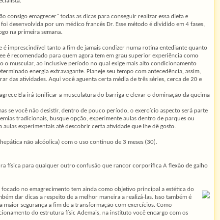
cialista.
o consigo emagrecer" todas as dicas para conseguir realizar essa dieta e
foi desenvolvida por um médico francês Dr. Esse método é dividido em 4 fases,
logo na primeira semana.
 é imprescindível tanto a fim de jamais condizer numa rotina entediante quanto
rpee é recomendado para quem agora tem em grau superior experiência como
mo o muscular, ao inclusive período no qual exige mais alto condicionamento
determinado energia extravagante. Planeje seu tempo com antecedência, assim,
ar das atividades. Aqui você aguenta certa média de três séries, cerca de 20 e
grece Ela irá tonificar a musculatura do barriga e elevar o dominação da queima
 se você não desistir, dentro de pouco período, o exercício aspecto será parte
demias tradicionais, busque opção, experimente aulas dentro de parques ou
a aulas experimentais até descobrir certa atividade que lhe dê gosto.
hepática não alcóolica) com o uso contínuo de 3 meses (30).
ura física para qualquer outro confusão que rancor corporifica A flexão de galho
ca focado no emagrecimento tem ainda como objetivo principal a estética do
bém dar dicas a respeito de a melhor maneira a realizá-las. Isso também é
iona maior segurança a fim de a transformação com exercícios. Como
ncionamento do estrutura físic Ademais, na instituto você encargo com os