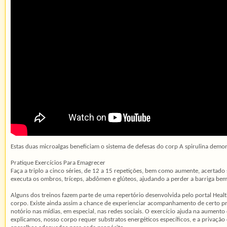
Estas duas microalgas beneficiam o sistema de defesas do corp A spirulina demo
Pratique Exercícios Para Emagrecer
Faça a triplo a cinco séries, de 12 a 15 repetições, bem como aumente, acertado 
executa os ombros, tríceps, abdômen e glúteos, ajudando a perder a barriga b
Alguns dos treinos fazem parte de uma repertório desenvolvida pelo portal Healt
corpo. Existe ainda assim a chance de experienciar acompanhamento de certo prec
notório nas mídias, em especial, nas redes sociais. O exercício ajuda na aument
explicamos, nosso corpo requer substratos energéticos específicos, e a privação