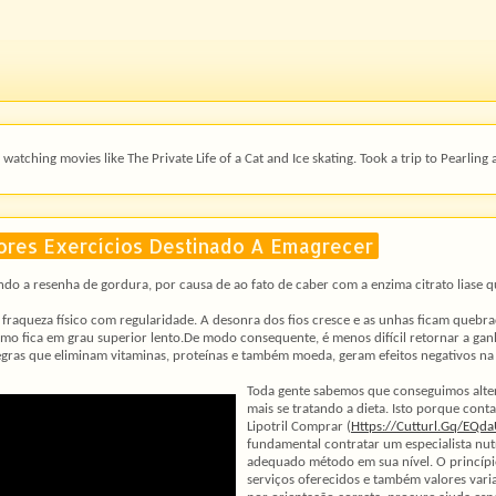
watching movies like The Private Life of a Cat and Ice skating. Took a trip to Pearling 
hores Exercícios Destinado A Emagrecer
ndo a resenha de gordura, por causa de ao fato de caber com a enzima citrato liase 
 fraqueza físico com regularidade. A desonra dos fios cresce e as unhas ficam quebrad
o fica em grau superior lento.De modo consequente, é menos difícil retornar a ganha
 regras que eliminam vitaminas, proteínas e também moeda, geram efeitos negativos n
Toda gente sabemos que conseguimos alt
mais se tratando a dieta. Isto porque cont
Lipotril Comprar (
Https://Cutturl.Gq/EQd
fundamental contratar um especialista nutr
adequado método em sua nível. O princípi
serviços oferecidos e também valores vari